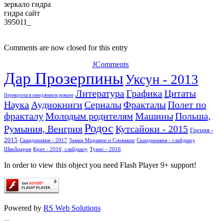
зеркало гидра
гидра сайт
395011_
Comments are now closed for this entry
JComments
Дар Прозерпины
Уксун - 2013
Литература
Графика
Цитаты
Перевороты в замедленном режиме
Наука
Аудиокниги
Сериалы
Фракталы
Полет по
фракталу
Молодым родителям
Машины
Польша,
Родос
Румыния, Венгрия
Кутсайоки - 2015
Греция -
2015
Скандинавия - 2017
Замки Моравии и Словакии
Скандинавия - слайдшоу
Швейцария
Крит - 2016, слайдшоу
Тунис - 2016
In order to view this object you need Flash Player 9+ support!
Powered by
RS Web Solutions