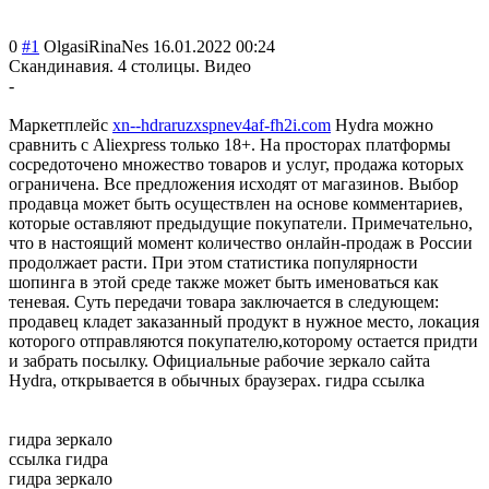
0
#1
OlgasiRinaNes
16.01.2022 00:24
Скандинавия. 4 столицы. Видео
-
Маркетплейс
xn--hdraruzxspnev4af-fh2i.com
Hydra можно
сравнить с Aliexpress только 18+. На просторах платформы
сосредоточено множество товаров и услуг, продажа которых
ограничена. Все предложения исходят от магазинов. Выбор
продавца может быть осуществлен на основе комментариев,
которые оставляют предыдущие покупатели. Примечательно,
что в настоящий момент количество онлайн-продаж в России
продолжает расти. При этом статистика популярности
шопинга в этой среде также может быть именоваться как
теневая. Суть передачи товара заключается в следующем:
продавец кладет заказанный продукт в нужное место, локация
которого отправляются покупателю,которому остается придти
и забрать посылку. Официальные рабочие зеркало сайта
Hydra, открывается в обычных браузерах. гидра ссылка
гидра зеркало
ссылка гидра
гидра зеркало