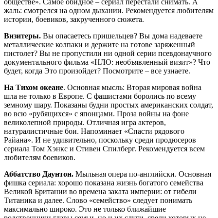
обществе». Самое обидное – сериал перестали снимать. А
жаль: смотрелся на одном дыхании. Рекомендуется любителям
истории, боевиков, закрученного сюжета.
Визитеры.
Вы опасаетесь пришельцев? Вы дома надеваете
металлические колпаки и держите на готове заряженный
пистолет? Вы не пропустили ни одной серии псевдонаучного
документального фильма «НЛО: необъявленный визит»? Что
будет, когда Это произойдет? Посмотрите – все узнаете.
На Тихом океане
. Основная мысль: Вторая мировая война
шла не только в Европе. С фашистами боролись по всему
земному шару. Показаны будни простых американских солдат,
во всю «рубящихся» с японцами. Проза войны на фоне
великолепной природы. Отличная игра актеров,
натуралистичные бои. Напоминает «Спасти рядового
Райана». И не удивительно, поскольку среди продюсеров
сериала Том Хэнкс и Стивен Спилберг. Рекомендуется всем
любителям боевиков.
Аббатство Даунтон.
Мыльная опера по-английски. Основная
фишка сериала: хорошо показана жизнь богатого семейства
Великой Британии во времена заката империи: от гибели
Титаника и далее. Слово «семейство» следует понимать
максимально широко. Это не только ближайшие
родственники главы семьи, но и их слуги, среди которых не