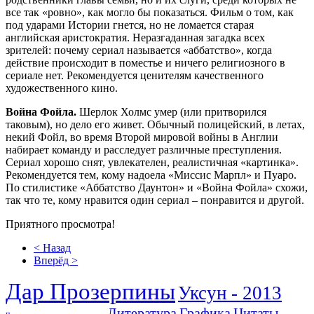
все так «ровно», как могло бы показаться. Фильм о том, как
под ударами Истории гнется, но не ломается старая
английская аристократия. Неразгаданная загадка всех
зрителей: почему сериал называется «аббатство», когда
действие происходит в поместье и ничего религиозного в
сериале нет. Рекомендуется ценителям качественного
художественного кино.
Война Фойла.
Шерлок Холмс умер (или притворился
таковым), но дело его живет. Обычный полицейский, в летах,
некий Фойл, во время Второй мировой войны в Англии
набирает команду и расследует различные преступления.
Сериал хорошо снят, увлекателен, реалистичная «картинка».
Рекомендуется тем, кому надоела «Миссис Марпл» и Пуаро.
По стилистике «Аббатство Даунтон» и «Война Фойла» схожи,
так что те, кому нравится один сериал – понравится и другой.
Приятного просмотра!
< Назад
Вперёд >
Дар Прозерпины
Уксун - 2013
Литература
Графика
Цитаты