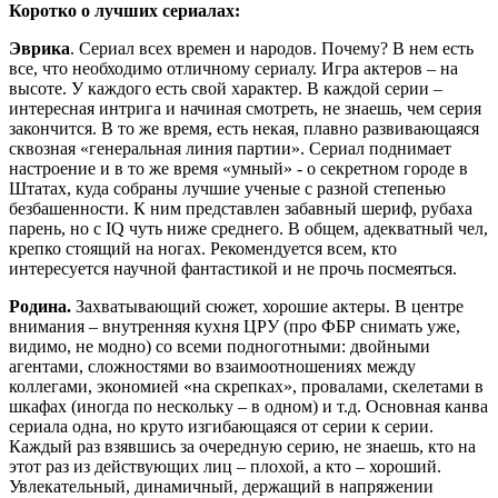
Коротко о лучших сериалах:
Эврика
. Сериал всех времен и народов. Почему? В нем есть
все, что необходимо отличному сериалу. Игра актеров – на
высоте. У каждого есть свой характер. В каждой серии –
интересная интрига и начиная смотреть, не знаешь, чем серия
закончится. В то же время, есть некая, плавно развивающаяся
сквозная «генеральная линия партии». Сериал поднимает
настроение и в то же время «умный» - о секретном городе в
Штатах, куда собраны лучшие ученые с разной степенью
безбашенности. К ним представлен забавный шериф, рубаха
парень, но с
IQ
чуть ниже среднего. В общем, адекватный чел,
крепко стоящий на ногах. Рекомендуется всем, кто
интересуется научной фантастикой и не прочь посмеяться.
Родина.
Захватывающий сюжет, хорошие актеры. В центре
внимания – внутренняя кухня ЦРУ (про ФБР снимать уже,
видимо, не модно) со всеми подноготными: двойными
агентами, сложностями во взаимоотношениях между
коллегами, экономией «на скрепках», провалами, скелетами в
шкафах (иногда по нескольку – в одном) и т.д. Основная канва
сериала одна, но круто изгибающаяся от серии к серии.
Каждый раз взявшись за очередную серию, не знаешь, кто на
этот раз из действующих лиц – плохой, а кто – хороший.
Увлекательный, динамичный, держащий в напряжении