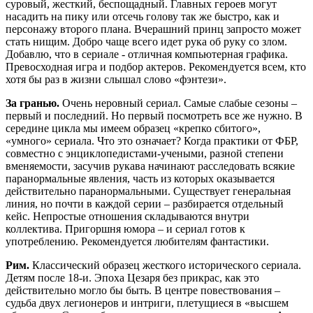
суровый, жесткий, беспощадный. Главных героев могут
насадить на пику или отсечь голову так же быстро, как и
персонажу второго плана. Вчерашний принц запросто может
стать нищим. Добро чаще всего идет рука об руку со злом.
Добавлю, что в сериале - отличная компьютерная графика.
Превосходная игра и подбор актеров. Рекомендуется всем, кто
хотя бы раз в жизни слышал слово «фэнтези».
За гранью.
Очень неровный сериал. Самые слабые сезоны –
первый и последний. Но первый посмотреть все же нужно. В
середине цикла мы имеем образец «крепко сбитого»,
«умного» сериала. Что это означает? Когда практики от ФБР,
совместно с энциклопедистами-учеными, разной степени
вменяемости, засучив рукава начинают расследовать всякие
паранормальные явления, часть из которых оказывается
действительно паранормальными. Существует генеральная
линия, но почти в каждой серии – разбирается отдельный
кейс. Непростые отношения складываются внутри
коллектива. Пригоршня юмора – и сериал готов к
употреблению. Рекомендуется любителям фантастики.
Рим.
Классический образец жесткого исторического сериала.
Детям после 18-и. Эпоха Цезаря без прикрас, как это
действительно могло бы быть. В центре повествования –
судьба двух легионеров и интриги, плетущиеся в «высшем