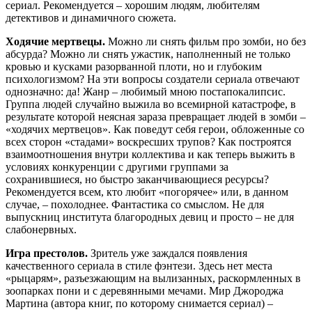
сериал. Рекомендуется – хорошим людям, любителям
детективов и динамичного сюжета.
Ходячие мертвецы.
Можно ли снять фильм про зомби, но без
абсурда? Можно ли снять ужастик, наполненный не только
кровью и кусками разорванной плоти, но и глубоким
психологизмом? На эти вопросы создатели сериала отвечают
однозначно: да! Жанр – любимый мною постапокалипсис.
Группа людей случайно выжила во всемирной катастрофе, в
результате которой неясная зараза превращает людей в зомби –
«ходячих мертвецов». Как поведут себя герои, обложенные со
всех сторон «стадами» воскресших трупов? Как построятся
взаимоотношения внутри коллектива и как теперь выжить в
условиях конкуренции с другими группами за
сохранившиеся, но быстро заканчивающиеся ресурсы?
Рекомендуется всем, кто любит «погорячее» или, в данном
случае, – похолоднее. Фантастика со смыслом. Не для
выпускниц института благородных девиц и просто – не для
слабонервных.
Игра престолов.
Зритель уже заждался появления
качественного сериала в стиле фэнтези. Здесь нет места
«рыцарям», разъезжающим на вылизанных, раскормленных в
зоопарках пони и с деревянными мечами. Мир Джороджа
Мартина (автора книг, по которому снимается сериал) –