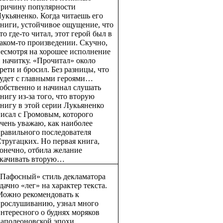
причину популярности
укьяненко. Когда читаешь его
ниги, устойчивое ощущение, что
то где-то читал, этот герой был в
аком-то произведении. Скучно,
есмотря на хорошее исполнение
 начитку. «Прочитал» около
рети и бросил. Без разницы, что
удет с главными героями…
обственно и начинал слушать
нигу из-за того, что вторую
нигу в этой серии Лукьяненко
исал с Громовым, которого
чень уважаю, как наиболее
равильного последователя
тругацких. Но первая книга,
онечно, отбила желание
скачивать вторую…
«Пафосный» стиль декламатора
дачно «лег» на характер текста.
Можно рекомендовать к
прослушиванию, узнал много
нтересного о буднях моряков
наполеоновской эпохи