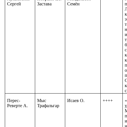
Сергей
Застава
Семён
Л
к
э
т
н
и
т
б
с
к
к
п
о
п
С
к
Перес-
Мыс
Исаев О.
++++
Реверте А.
Трафальгар
у
и