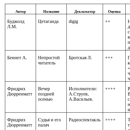
Автор
Название
Декламатор
Оценка
Буджолд
Цетаганда
digig
++
Н
Л.М.
д
с
в
п
д
Беннет А.
Непростой
Бротская Л.
+++
П
читатель
к
«
ч
ч
Фридрих
Вечер
Исполнители:
++++
Р
Дюрренматт
поздней
А.Струев,
осенью
А.Васильев.
с
н
Фридрих
Судья и его
Радиоспектакль
++++
Т
Дюрренматт
палач
т