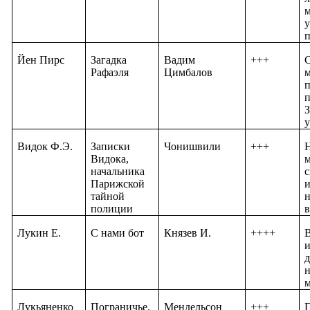
м
у
п
Йен Пирс
Загадка
Вадим
+++
С
Рафаэля
Цимбалов
м
п
п
З
у
Видок Ф.Э.
Записки
Чонишвили
+++
Видока,
м
начальника
с
Парижской
тайной
н
полиции
в
Лукин Е.
С нами бот
Князев И.
++++
В
и
н
Лукьяненко
Пограничье.
Мендельсон
+++