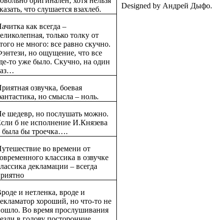
овольно оригинален, хотя нельзя
Designed by Андрей Дыфо.
казать, что слушается взахлеб.
ачитка как всегда –
еликолепная, только толку от
того не много: все равно скучно.
энтези, но ощущение, что все
де-то уже было. Скучно, на один
раз…
риятная озвучка, боевая
антастика, но смысла – ноль.
е шедевр, но послушать можно.
сли б не исполнение И.Князева
 была бы троечка….
утешествие во времени от
овременного классика в озвучке
лассика декламации – всегда
приятно
роде и нетленка, вроде и
екламатор хороший, но что-то не
пошло. Во время прослушивания
езли в голову посторонние