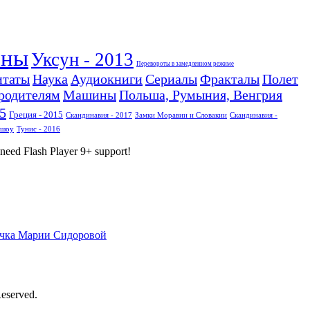
ины
Уксун - 2013
Перевороты в замедленном режиме
итаты
Наука
Аудиокниги
Сериалы
Фракталы
Полет
родителям
Машины
Польша, Румыния, Венгрия
5
Греция - 2015
Скандинавия - 2017
Замки Моравии и Словакии
Скандинавия -
дшоу
Тунис - 2016
u need Flash Player 9+ support!
Reserved.