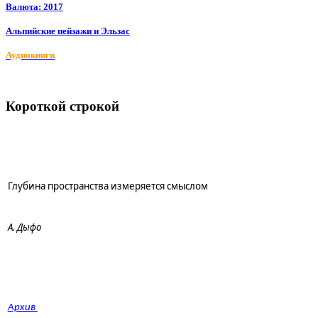
Валюта: 2017
Альпийские пейзажи и Эльзас
Аудиокниги
Короткой строкой
Глубина пространства измеряется смыслом
А. Дыфо
Архив 