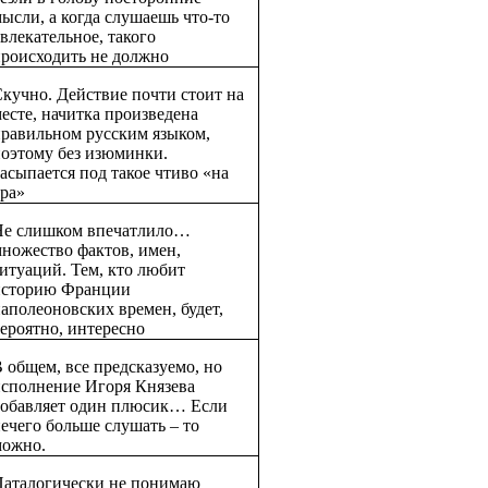
ысли, а когда слушаешь что-то
влекательное, такого
роисходить не должно
кучно. Действие почти стоит на
есте, начитка произведена
равильном русским языком,
оэтому без изюминки.
асыпается под такое чтиво «на
ра»
Не слишком впечатлило…
ножество фактов, имен,
итуаций. Тем, кто любит
историю Франции
аполеоновских времен, будет,
ероятно, интересно
 общем, все предсказуемо, но
сполнение Игоря Князева
добавляет один плюсик… Если
ечего больше слушать – то
можно.
Паталогически не понимаю