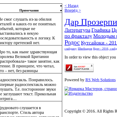
< Назад
Вперёд >
Примечания
е смог слушать из-за обилия
Дар Прозерп
еталей и каких-то не понятных
обытий, которые не
Литература
Графика
Ц
ыстаивались в некую
по фракталу
Молодым 
оследовательность и логику. К
Родос
Кутсайоки - 201
иктору претензий нет.
слайдшоу
Швейцария
Крит - 2016, слай
ро то, как ныне здравствующая
оролева Великой Британии
In order to view this object yo
распробовала» такое занятие, как
тение. В принципе, что читал,
то – нет, без разницы
адиоспектакль. Понравилось.
Powered by
RS Web Solutions
Впервые радиоспектакль можно
лушать. Т.е. посторонние звуки
е заглушают текст. Прикольная
интрига…
рудновато слушается в
Copyright © 2016. All Rights 
ранспорте. Стиль автора