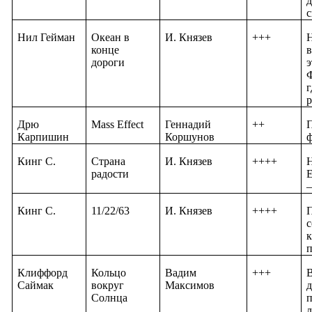
д
с
Нил Гейман
Океан в
И. Князев
+++
Н
конце
в
дороги
э
Ф
г
Дрю
Mass Effect
Геннадий
++
П
Карпишин
Коршунов
ф
Кинг С.
Страна
И. Князев
++++
Н
радости
Е
–
Кинг С.
11/22/63
И. Князев
++++
П
с
к
Клиффорд
Кольцо
Вадим
+++
В
Саймак
вокруг
Максимов
д
Солнца
л